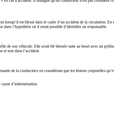
ur » en cas d'accident. Il souligne qu'un conducteur n'est pas considéré 
r lorsqu’il est blessé dans le cadre d’un accident de la circulation. E
ue dans l’hypothèse où il serait possible d’identifier un responsable.
trôle de son véhicule. Elle avait été blessée suite au heurt avec un pylô
e et non dans l’accident.
demande de la conductrice en considérant que les lésions corporelles qu’el
e cause d’indemnisation.