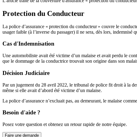
L'article traite de la couverture d'assurance « protection du conducte
Protection du Conducteur
La police d’assurance « protection du conducteur » couvre le conducteu
usager faible (à l’inverse du passager) il ne sera, dès lors, indemnisé q
Cas d'Indemnisation
Une automobiliste avait été victime d’un malaise et avait perdu le con
que le dommage de la conductrice trouvait son origine dans son malais
Décision Judiciaire
Par un jugement du 28 avril 2022, le tribunal de police fit droit à la 
même si elle avait d’abord été victime d’un malaise.
La police d’assurance n’excluait pas, au demeurant, le malaise comm
Besoin d'aide ?
Posez votre question et obtenez un retour rapide de notre équipe.
Faire une demande