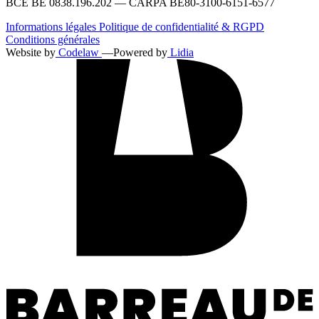
BCE BE 0838.196.202 — CARPA BE80-3100-6151-6577
Informations légales
Politique de confidentialité & RGPD
Conditions générales
Website by
Codelaw
—
Powered by
Lidia