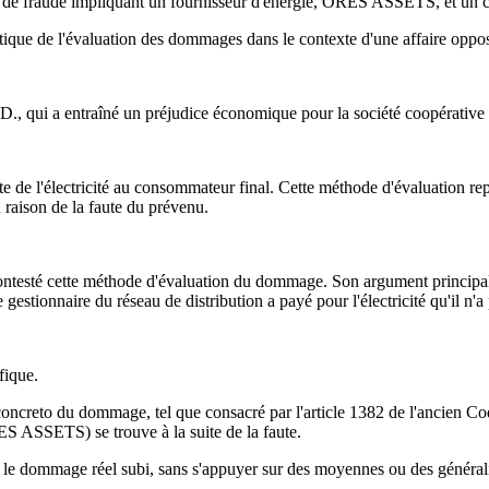
re de fraude impliquant un fournisseur d'énergie, ORES ASSETS, et un 
ique de l'évaluation des dommages dans le contexte d'une affaire oppo
. D., qui a entraîné un préjudice économique pour la société coopérat
e l'électricité au consommateur final. Cette méthode d'évaluation rep
en raison de la faute du prévenu.
ontesté cette méthode d'évaluation du dommage. Son argument principal 
estionnaire du réseau de distribution a payé pour l'électricité qu'il n'a
fique.
 concreto du dommage, tel que consacré par l'article 1382 de l'ancien Co
RES ASSETS) se trouve à la suite de la faute.
ète le dommage réel subi, sans s'appuyer sur des moyennes ou des générali