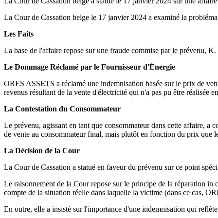
La Cour de Cassation belge a statué le 17 janvier 2024 sur une affai
La Cour de Cassation belge le 17 janvier 2024 a examiné la problémat
Les Faits
La base de l'affaire repose sur une fraude commise par le prévenu, K
Le Dommage Réclamé par le Fournisseur d'Énergie
ORES ASSETS a réclamé une indemnisation basée sur le prix de vente d
revenus résultant de la vente d'électricité qui n'a pas pu être réalisée 
La Contestation du Consommateur
Le prévenu, agissant en tant que consommateur dans cette affaire, a c
de vente au consommateur final, mais plutôt en fonction du prix que le g
La Décision de la Cour
La Cour de Cassation a statué en faveur du prévenu sur ce point spéci
Le raisonnement de la Cour repose sur le principe de la réparation in
compte de la situation réelle dans laquelle la victime (dans ce cas, O
En outre, elle a insisté sur l'importance d'une indemnisation qui refl