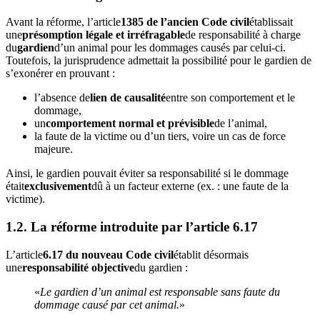
Avant la réforme, l’article
1385 de l’ancien Code civil
établissait
une
présomption légale et irréfragable
de responsabilité à charge
du
gardien
d’un animal pour les dommages causés par celui-ci.
Toutefois, la jurisprudence admettait la possibilité pour le gardien de
s’exonérer en prouvant :
l’absence de
lien de causalité
entre son comportement et le
dommage,
un
comportement normal et prévisible
de l’animal,
la faute de la victime ou d’un tiers, voire un cas de force
majeure.
Ainsi, le gardien pouvait éviter sa responsabilité si le dommage
était
exclusivement
dû à un facteur externe (ex. : une faute de la
victime).
1.2. La réforme introduite par l’article 6.17
L’article
6.17 du nouveau Code civil
établit désormais
une
responsabilité objective
du gardien :
«
Le gardien d’un animal est responsable sans faute du
dommage causé par cet animal.
»